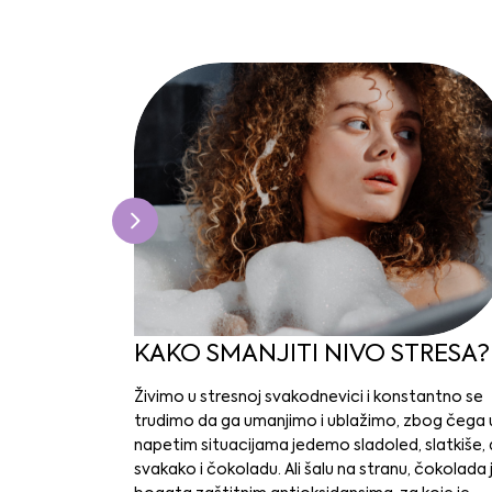
KAKO SMANJITI NIVO STRESA?
Živimo u stresnoj svakodnevici i konstantno se
trudimo da ga umanjimo i ublažimo, zbog čega 
napetim situacijama jedemo sladoled, slatkiše, 
svakako i čokoladu. Ali šalu na stranu, čokolada 