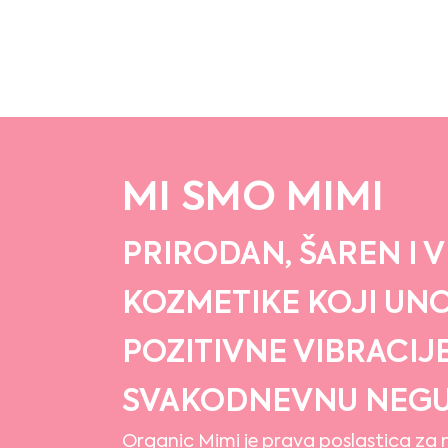
MI SMO MIMI
PRIRODAN, ŠAREN I 
KOZMETIKE KOJI UNO
POZITIVNE VIBRACIJ
SVAKODNEVNU NEG
Organic Mimi je prava poslastica za ne