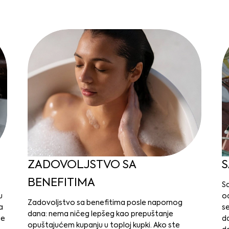
ZADOVOLJSTVO SA
S
BENEFITIMA
S
u
od
Zadovoljstvo sa benefitima posle napornog
a
s
dana: nema ničeg lepšeg kao prepuštanje
je
da
opuštajućem kupanju u toploj kupki. Ako ste