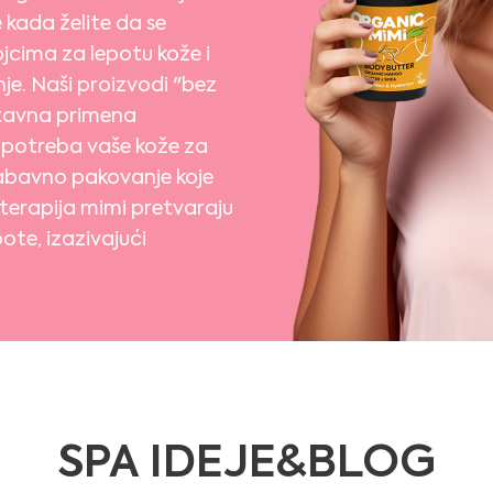
 kada želite da se
jcima za lepotu kože i
je. Naši proizvodi "bez
stavna primena
 potreba vaše kože za
Zabavno pakovanje koje
terapija mimi pretvaraju
pote, izazivajući
SPA IDEJE&BLOG