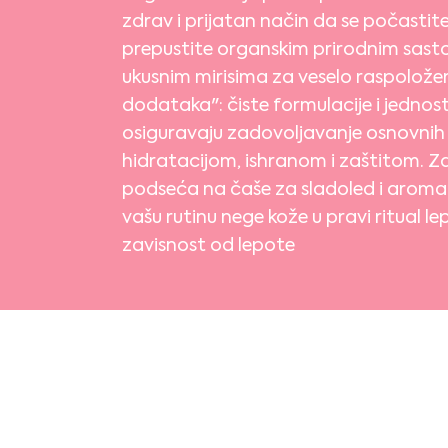
zdrav i prijatan način da se počastite
prepustite organskim prirodnim sasto
ukusnim mirisima za veselo raspoložen
dodataka": čiste formulacije i jedno
osiguravaju zadovoljavanje osnovnih
hidratacijom, ishranom i zaštitom. 
podseća na čaše za sladoled i aroma
vašu rutinu nege kože u pravi ritual le
zavisnost od lepote