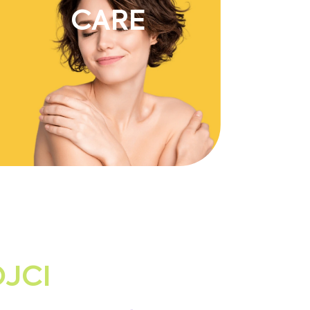
CARE
OJCI