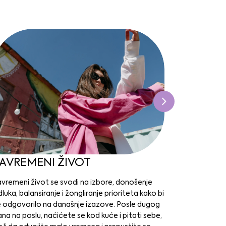
AVREMENI ŽIVOT
Pozdrav
baršun
avremeni život se svodi na izbore, donošenje
luka, balansiranje i žongliranje prioriteta kako bi
Naše ruke r
e odgovorilo na današnje izazove. Posle dugog
svakodnevno
na na poslu, naćićete se kod kuće i pitati sebe,
negu. Pored