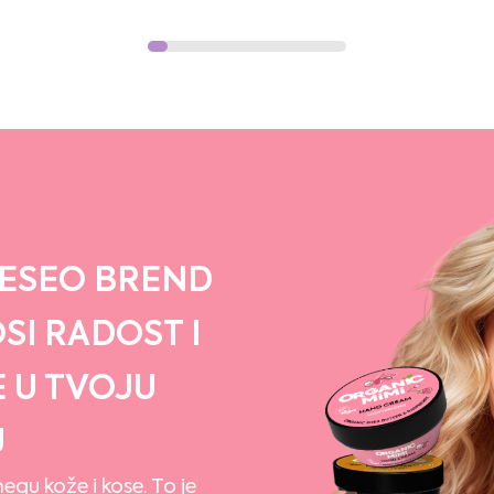
VESEO BREND
SI RADOST I
E U TVOJU
U
gu kože i kose. To je