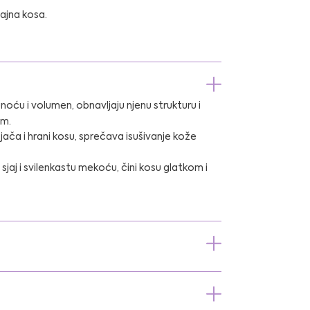
jajna kosa.
noću i volumen, obnavljaju njenu strukturu i
om.
jača i hrani kosu, sprečava isušivanje kože
sjaj i svilenkastu mekoću, čini kosu glatkom i