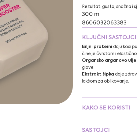
Rezultat: gusta, snažna i s
300 ml
8606032063383
KLJUČNI SASTOJCI
Biljni proteini
daju kosi pu
čine je čvrstom i elastičn
Organsko arganovo ulje
glave.
Ekstrakt šipka
daje zdrav 
lakšom za oblikovanje.
KAKO SE KORISTI
SASTOJCI