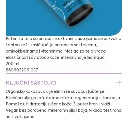
Puter za telo sa prirodnim aktivnim sastojcima se bukvalno
topi na koži, zasićujući je prirodnim sastojcima,
aminokiselinama i vitaminima. Maslac za telo vraća
elastičnost i čvrstoću kože, intenzivno je hidrirajući.
200 ml
8606032061037
KLJUČNI SASTOJCI
Organsko kokosovo ulje eliminiše suvoću i ljuštenje.
Eterično ulje grejpfruta ima efekat regeneracije i toniranja.
Pomaže u hidrataciji isušene kože. Ši puter hrani i vlaži.
Vegan bez parabena, mineralnih ulja i boja. Nikada testirano
na životinjama.